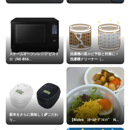
スチームオーブンレンジ ビスト
洗濯槽の黒カビ予防と対策に！
ロ（NE-BS6...
洗濯槽クリーナー（...
新米をさらに美味しく🌾こだわ
り...
【Bistro ｽﾁｰﾑｵｰﾌﾞﾝﾚﾝｼﾞ N...